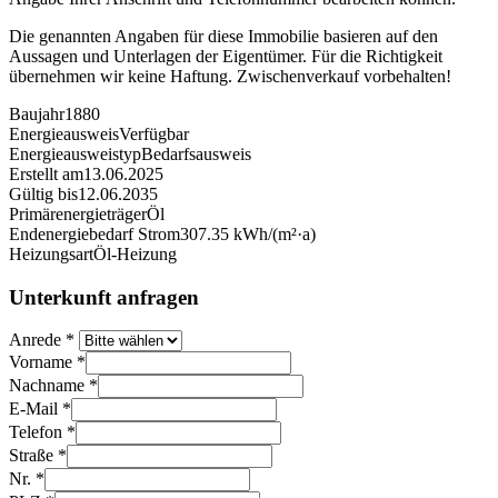
Die genannten Angaben für diese Immobilie basieren auf den
Aussagen und Unterlagen der Eigentümer. Für die Richtigkeit
übernehmen wir keine Haftung. Zwischenverkauf vorbehalten!
Baujahr
1880
Energieausweis
Verfügbar
Energie­ausweistyp
Bedarfsausweis
Erstellt am
13.06.2025
Gültig bis
12.06.2035
Primärenergieträger
Öl
Endenergiebedarf Strom
307.35 kWh/(m²·a)
Heizungsart
Öl-Heizung
Unterkunft anfragen
Anrede
*
Vorname
*
Nachname
*
E-Mail
*
Telefon
*
Straße
*
Nr.
*