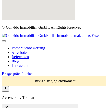
© Convido Immobilien GmbH. All Rights Reserved.
Immobilienbewertung
Angebote
Referenzen
Blog
Impressum
Erstgespräch buchen
This is a staging enviroment
Accessibility Toolbar
close