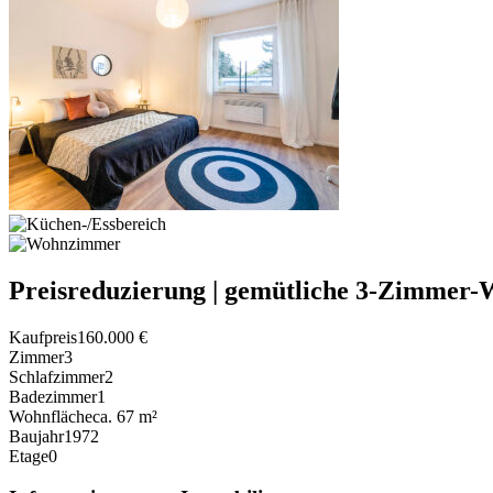
Preisreduzierung | gemütliche 3-Zimmer-
Kaufpreis
160.000 €
Zimmer
3
Schlafzimmer
2
Badezimmer
1
Wohnfläche
ca. 67 m²
Baujahr
1972
Etage
0