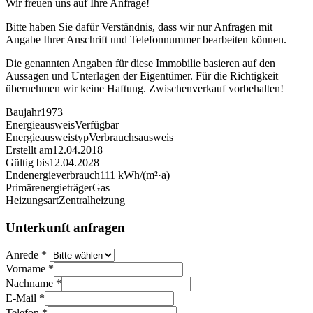
Wir freuen uns auf Ihre Anfrage!
Bitte haben Sie dafür Verständnis, dass wir nur Anfragen mit
Angabe Ihrer Anschrift und Telefonnummer bearbeiten können.
Die genannten Angaben für diese Immobilie basieren auf den
Aussagen und Unterlagen der Eigentümer. Für die Richtigkeit
übernehmen wir keine Haftung. Zwischenverkauf vorbehalten!
Baujahr
1973
Energieausweis
Verfügbar
Energie­ausweistyp
Verbrauchsausweis
Erstellt am
12.04.2018
Gültig bis
12.04.2028
Endenergieverbrauch
111 kWh/(m²·a)
Primärenergieträger
Gas
Heizungsart
Zentralheizung
Unterkunft anfragen
Anrede
*
Vorname
*
Nachname
*
E-Mail
*
Telefon
*