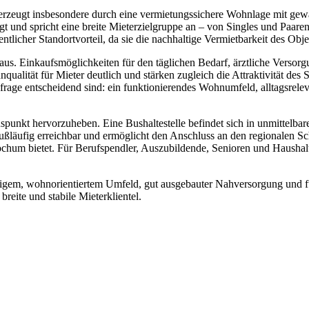
berzeugt insbesondere durch eine vermietungssichere Wohnlage mit gew
t und spricht eine breite Mieterzielgruppe an – von Singles und Paaren
ntlicher Standortvorteil, da sie die nachhaltige Vermietbarkeit des Objek
aus. Einkaufsmöglichkeiten für den täglichen Bedarf, ärztliche Verso
alität für Mieter deutlich und stärken zugleich die Attraktivität des
age entscheidend sind: ein funktionierendes Wohnumfeld, alltagsrelevan
uspunkt hervorzuheben. Eine Bushaltestelle befindet sich in unmittelb
fußläufig erreichbar und ermöglicht den Anschluss an den regionalen Sc
chum bietet. Für Berufspendler, Auszubildende, Senioren und Haushalte
igem, wohnorientiertem Umfeld, gut ausgebauter Nahversorgung und fun
breite und stabile Mieterklientel.