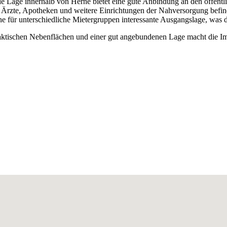
trale Lage innerhalb von Herne bietet eine gute Anbindung an den öffen
n, Ärzte, Apotheken und weitere Einrichtungen der Nahversorgung befi
ne für unterschiedliche Mietergruppen interessante Ausgangslage, was die
ktischen Nebenflächen und einer gut angebundenen Lage macht die Immo