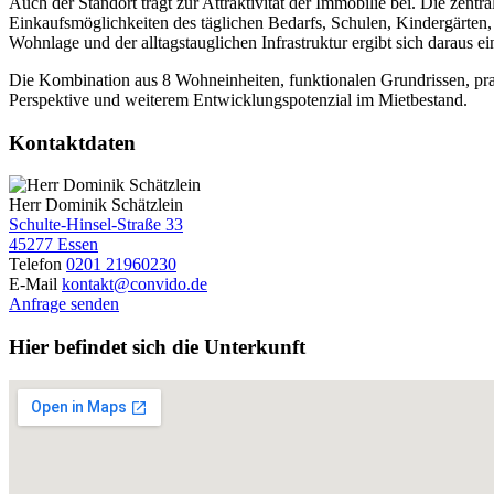
Auch der Standort trägt zur Attraktivität der Immobilie bei. Die zen
Einkaufsmöglichkeiten des täglichen Bedarfs, Schulen, Kindergärte
Wohnlage und der alltagstauglichen Infrastruktur ergibt sich daraus ei
Die Kombination aus 8 Wohneinheiten, funktionalen Grundrissen, pra
Perspektive und weiterem Entwicklungspotenzial im Mietbestand.
Kontaktdaten
Herr Dominik Schätzlein
Schulte-Hinsel-Straße 33
45277 Essen
Telefon
0201 21960230
E-Mail
kontakt@convido.de
Anfrage senden
Hier befindet sich die Unterkunft