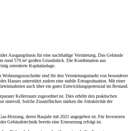
solider Ausgangsbasis für eine nachhaltige Vermietung. Das Gebäude
inem rund 570 m² großen Grundstück. Die Kombination aus
stig orientierte Kapitalanlage.
hen Wohnungszuschnitte sind für den Vermietungsmarkt von besonderer
s Hauses unterstützt zudem eine stabile Ertragssituation. Mit einer
Mieteinnahmen auch über ein gutes Entwicklungspotenzial im Bestand.
parater Kellerraum zugeordnet ist. Dies erhöht den praktischen
 sinnvoll. Solche Zusatzflächen stärken die Attraktivität der
 Gas-Heizung, deren Baujahr mit 2021 angegeben ist. Für Investoren
der Gebäudetechnik bereits eine Erneuerung erfolgt ist.