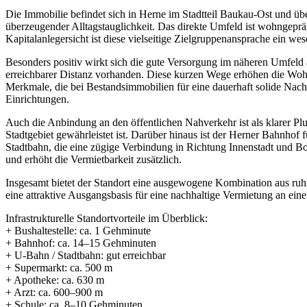
Die Immobilie befindet sich in Herne im Stadtteil Baukau-Ost und ü
überzeugender Alltagstauglichkeit. Das direkte Umfeld ist wohngepräg
Kapitalanlegersicht ist diese vielseitige Zielgruppenansprache ein wese
Besonders positiv wirkt sich die gute Versorgung im näheren Umfeld 
erreichbarer Distanz vorhanden. Diese kurzen Wege erhöhen die Wohnqu
Merkmale, die bei Bestandsimmobilien für eine dauerhaft solide Nachfr
Einrichtungen.
Auch die Anbindung an den öffentlichen Nahverkehr ist als klarer Pl
Stadtgebiet gewährleistet ist. Darüber hinaus ist der Herner Bahnhof 
Stadtbahn, die eine zügige Verbindung in Richtung Innenstadt und Bo
und erhöht die Vermietbarkeit zusätzlich.
Insgesamt bietet der Standort eine ausgewogene Kombination aus ruh
eine attraktive Ausgangsbasis für eine nachhaltige Vermietung an eine 
Infrastrukturelle Standortvorteile im Überblick:
+ Bushaltestelle: ca. 1 Gehminute
+ Bahnhof: ca. 14–15 Gehminuten
+ U-Bahn / Stadtbahn: gut erreichbar
+ Supermarkt: ca. 500 m
+ Apotheke: ca. 630 m
+ Arzt: ca. 600–900 m
+ Schule: ca. 8–10 Gehminuten