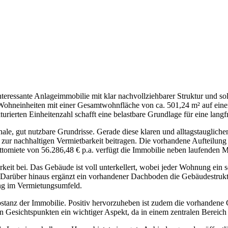
interessante Anlageimmobilie mit klar nachvollziehbarer Struktur und 
te Wohneinheiten mit einer Gesamtwohnfläche von ca. 501,24 m² auf e
ierten Einheitenzahl schafft eine belastbare Grundlage für eine langfri
ale, gut nutzbare Grundrisse. Gerade diese klaren und alltagstauglic
zur nachhaltigen Vermietbarkeit beitragen. Die vorhandene Aufteilung de
ettomiete von 56.286,48 € p.a. verfügt die Immobilie neben laufenden 
eit bei. Das Gebäude ist voll unterkellert, wobei jeder Wohnung ein se
. Darüber hinaus ergänzt ein vorhandener Dachboden die Gebäudestruktur
ung im Vermietungsumfeld.
bstanz der Immobilie. Positiv hervorzuheben ist zudem die vorhandene
n Gesichtspunkten ein wichtiger Aspekt, da in einem zentralen Bereich 