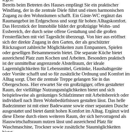
Bereits beim Betreten des Hauses empfängt Sie ein praktischer
Windfang, der in die zentrale Diele führt und einen harmonischen
Zugang zu den Wohnräumen schafft. Ein Gäste-WC ergänzt das
Raumangebot im Erdgeschoss und sorgt für hohen Alltagskomfort.
Das Herzstück der Immobilie bildet der großzügige Wohn- und
Essbereich, der durch seine offene Gestaltung und die großen
Fensterflächen mit viel Tageslicht überzeugt. Von hier aus eröffnet
sich der direkte Zugang in den Garten, der als geschützter
Rückzugsort zahlreiche Möglichkeiten zum Entspannen, Spielen
oder geselligen Beisammensein bietet. Die separate Küche bietet
ausreichend Platz zum Kochen und Arbeiten. Besonders praktisch
ist der unmittelbar angrenzende Abstellraum, der ideale
Lagermöglichkeiten für Lebensmittel, Getränke, Haushaltsgeräte
oder Vorräte schafft und so für zusätzliche Ordnung und Komfort im
Alltag sorgt. Über die zentrale Treppe gelangen Sie in das
Obergeschoss. Hier erwartet Sie ein großzügiger, offen gestalteter
Raum, der vielfältige Nutzungsmöglichkeiten bietet und sich
beispielsweise als geräumiges Schlafzimmer mit Arbeitsbereich oder
individuell nach Ihren Wohnbedürfnissen gestalten lässt. Das helle
Badezimmer ist mit einer Badewanne sowie einer separaten Dusche
ausgestattet und bietet damit hohen Komfort im Alltag. Ergänzt wird
diese Ebene durch einen weiteren Raum, der sich hervorragend als
Hauswirtschaftsraum nutzen lässt und ausreichend Platz für
Waschmaschine, Trockner sowie zusätzliche Staumöglichkeiten