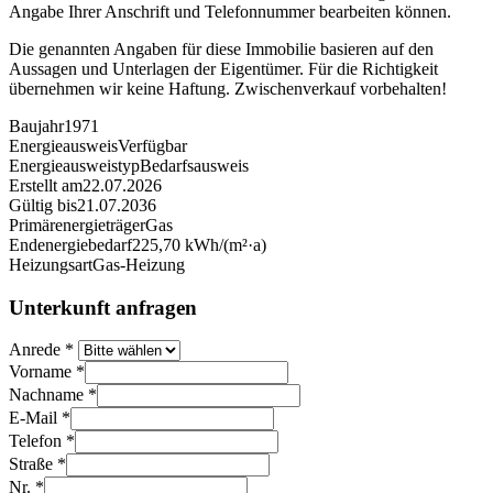
Angabe Ihrer Anschrift und Telefonnummer bearbeiten können.
Die genannten Angaben für diese Immobilie basieren auf den
Aussagen und Unterlagen der Eigentümer. Für die Richtigkeit
übernehmen wir keine Haftung. Zwischenverkauf vorbehalten!
Baujahr
1971
Energieausweis
Verfügbar
Energie­ausweistyp
Bedarfsausweis
Erstellt am
22.07.2026
Gültig bis
21.07.2036
Primärenergieträger
Gas
Endenergiebedarf
225,70 kWh/(m²·a)
Heizungsart
Gas-Heizung
Unterkunft anfragen
Anrede
*
Vorname
*
Nachname
*
E-Mail
*
Telefon
*
Straße
*
Nr.
*