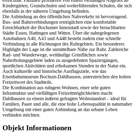
erreichbar. Familien profitieren von einem vielfältigen Angebot an
Kindergärten, Grundschulen und weiterführenden Schulen, die sich
ebenfalls in der näheren Umgebung befinden.
Die Anbindung an den öffentlichen Nahverkehr ist hervorragend.
Bus- und Bahnverbindungen ermöglichen eine komfortable
Erreichbarkeit der Bochumer Innenstadt sowie der benachbarten
Städte Essen, Hattingen und Witten. Über die nahegelegenen
Autobahnen A40, A43 und A448 besteht zudem eine schnelle
Verbindung in alle Richtungen des Ruhrgebiets. Ein besonderes
Highlight der Lage ist die unmittelbare Nähe zur Ruhr. Zahlreiche
Rad- und Wanderwege, weitläufige Grünflächen sowie
Naherholungsgebiete laden zu ausgedehnten Spaziergängen,
sportlichen Aktivitäten und erholsamen Stunden in der Natur ein.
Auch kulturelle und historische Ausflugsziele, wie das
Eisenbahnmuseum Bochum-Dahlhausen, unterstreichen den hohen
Freizeitwert des Stadtteils.
Die Kombination aus ruhigem Wohnen, einer sehr guten
Infrastruktur und vielfältigen Freizeitmöglichkeiten macht
Dahlhausen zu einem äußerst gefragten Wohnstandort – ideal für
Familien, Paare und alle, die eine hohe Lebensqualität in naturnaher
Umgebung mit einer guten Anbindung an das urbane Leben
verbinden möchten.
Objekt Informationen