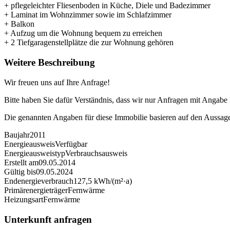
+ pflegeleichter Fliesenboden in Küche, Diele und Badezimmer
+ Laminat im Wohnzimmer sowie im Schlafzimmer
+ Balkon
+ Aufzug um die Wohnung bequem zu erreichen
+ 2 Tiefgaragenstellplätze die zur Wohnung gehören
Weitere Beschreibung
Wir freuen uns auf Ihre Anfrage!
Bitte haben Sie dafür Verständnis, dass wir nur Anfragen mit Angabe
Die genannten Angaben für diese Immobilie basieren auf den Aussag
Baujahr
2011
Energieausweis
Verfügbar
Energie­ausweistyp
Verbrauchsausweis
Erstellt am
09.05.2014
Gültig bis
09.05.2024
Endenergieverbrauch
127,5 kWh/(m²·a)
Primärenergieträger
Fernwärme
Heizungsart
Fernwärme
Unterkunft anfragen