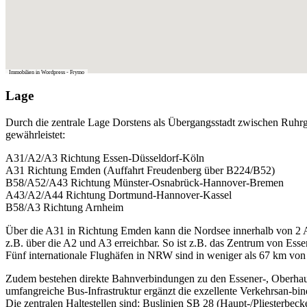
Immobilien in Wordpress - Frymo
Lage
Durch die zentrale Lage Dorstens als Übergangsstadt zwischen Ruhrgeb
gewährleistet:
A31/A2/A3 Richtung Essen-Düsseldorf-Köln
A31 Richtung Emden (Auffahrt Freudenberg über B224/B52)
B58/A52/A43 Richtung Münster-Osnabrück-Hannover-Bremen
A43/A2/A44 Richtung Dortmund-Hannover-Kassel
B58/A3 Richtung Arnheim
Über die A31 in Richtung Emden kann die Nordsee innerhalb von 2 A
z.B. über die A2 und A3 erreichbar. So ist z.B. das Zentrum von Ess
Fünf internationale Flughäfen in NRW sind in weniger als 67 km von
Zudem bestehen direkte Bahnverbindungen zu den Essener-, Oberha
umfangreiche Bus-Infrastruktur ergänzt die exzellente Verkehrsan-bi
Die zentralen Haltestellen sind: Buslinien SB 28 (Haupt-/Pliesterbec