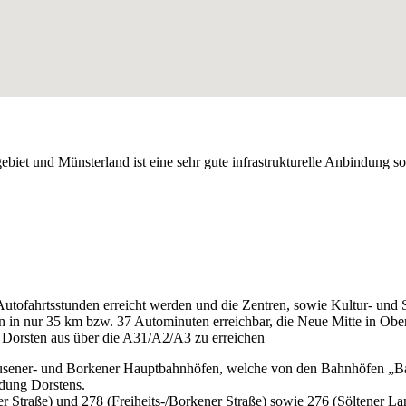
iet und Münsterland ist eine sehr gute infrastrukturelle Anbindung so
utofahrtsstunden erreicht werden und die Zentren, sowie Kultur- und 
en in nur 35 km bzw. 37 Autominuten erreichbar, die Neue Mitte in Obe
 Dorsten aus über die A31/A2/A3 zu erreichen
usener- und Borkener Hauptbahnhöfen, welche von den Bahnhöfen „Ba
ndung Dorstens.
ker Straße) und 278 (Freiheits-/Borkener Straße) sowie 276 (Söltener L