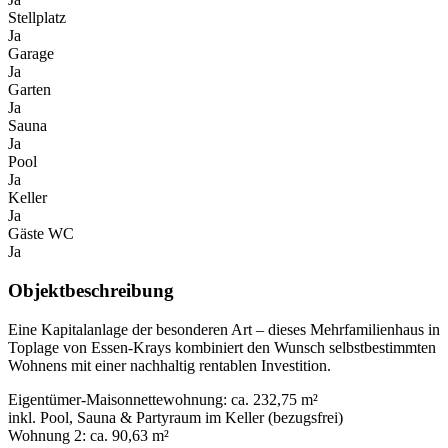
Stellplatz
Ja
Garage
Ja
Garten
Ja
Sauna
Ja
Pool
Ja
Keller
Ja
Gäste WC
Ja
Objektbeschreibung
Eine Kapitalanlage der besonderen Art – dieses Mehrfamilienhaus in
Toplage von Essen-Krays kombiniert den Wunsch selbstbestimmten
Wohnens mit einer nachhaltig rentablen Investition.
Eigentümer-Maisonnettewohnung: ca. 232,75 m²
inkl. Pool, Sauna & Partyraum im Keller (bezugsfrei)
Wohnung 2: ca. 90,63 m²