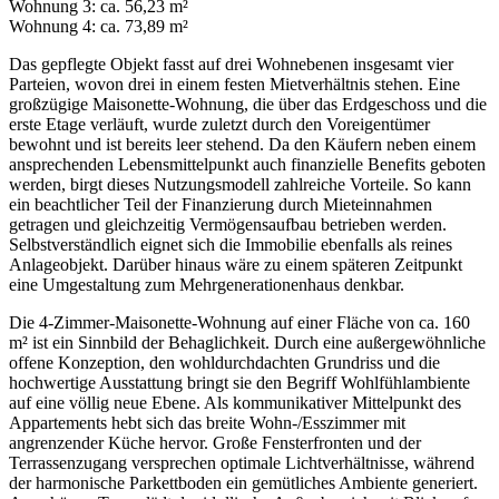
Wohnung 3: ca. 56,23 m²
Wohnung 4: ca. 73,89 m²
Das gepflegte Objekt fasst auf drei Wohnebenen insgesamt vier
Parteien, wovon drei in einem festen Mietverhältnis stehen. Eine
großzügige Maisonette-Wohnung, die über das Erdgeschoss und die
erste Etage verläuft, wurde zuletzt durch den Voreigentümer
bewohnt und ist bereits leer stehend. Da den Käufern neben einem
ansprechenden Lebensmittelpunkt auch finanzielle Benefits geboten
werden, birgt dieses Nutzungsmodell zahlreiche Vorteile. So kann
ein beachtlicher Teil der Finanzierung durch Mieteinnahmen
getragen und gleichzeitig Vermögensaufbau betrieben werden.
Selbstverständlich eignet sich die Immobilie ebenfalls als reines
Anlageobjekt. Darüber hinaus wäre zu einem späteren Zeitpunkt
eine Umgestaltung zum Mehrgenerationenhaus denkbar.
Die 4-Zimmer-Maisonette-Wohnung auf einer Fläche von ca. 160
m² ist ein Sinnbild der Behaglichkeit. Durch eine außergewöhnliche
offene Konzeption, den wohldurchdachten Grundriss und die
hochwertige Ausstattung bringt sie den Begriff Wohlfühlambiente
auf eine völlig neue Ebene. Als kommunikativer Mittelpunkt des
Appartements hebt sich das breite Wohn-/Esszimmer mit
angrenzender Küche hervor. Große Fensterfronten und der
Terrassenzugang versprechen optimale Lichtverhältnisse, während
der harmonische Parkettboden ein gemütliches Ambiente generiert.