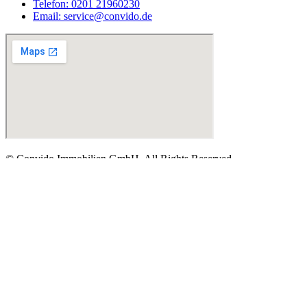
Telefon: 0201 21960230
Email: service@convido.de
© Convido Immobilien GmbH. All Rights Reserved.
Immobilienbewertung
Angebote
Referenzen
Blog
Impressum
Erstgespräch buchen