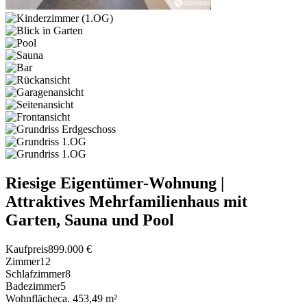
Riesige Eigentümer-Wohnung |
Attraktives Mehrfamilienhaus mit
Garten, Sauna und Pool
Kaufpreis
899.000 €
Zimmer
12
Schlafzimmer
8
Badezimmer
5
Wohnfläche
ca. 453,49 m²