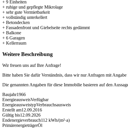
+ 9 Einheiten
+ ruhige und gepflegte Mikrolage
+ sehr gute Vermietbarkeit
+ vollständig unterkellert
+ Betondecken
+ Fassadenfront und Giebelseite rechts gedämmt
+ Balkone
+ 6 Garagen
+ Kellerraum
Weitere Beschreibung
Wir freuen uns auf Ihre Anfrage!
Bitte haben Sie dafür Verständnis, dass wir nur Anfragen mit Angabe
Die genannten Angaben für diese Immobilie basieren auf den Aussag
Baujahr
1966
Energieausweis
Verfügbar
Energie­ausweistyp
Verbrauchsausweis
Erstellt am
12.09.2016
Gültig bis
12.09.2026
Endenergieverbrauch
112 kWh/(m²·a)
Primärenergieträger
Öl