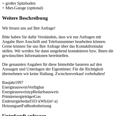
+ großer Spitzboden
+ Miet-Garage (optional)
Weitere Beschreibung
Wir freuen uns auf Ihre Anfrage!
Bitte haben Sie dafür Verständnis, dass wir nur Anfragen mit
Angabe Ihrer Anschrift und Telefonnummer bearbeiten können.
Gerne können Sie uns Ihre Anfrage über das Kontaktformular
stellen. Wir werden Sie dann umgehend kontaktieren bzw. Ihnen die
gewünschten Informationen bereitstellen.
Die genannten Angaben für diese Immobilie basieren auf den
Aussagen und Unterlagen der Eigentümer. Für die Richtigkeit
übernehmen wir keine Haftung. Zwischenverkauf vorbehalten!
Baujahr
1997
Energieausweis
Verfügbar
Energie­ausweistyp
Bedarfsausweis
Primärenergieträger
Gas
Endenergiebedarf
103 kWh/(m²·a)
Heizungsart
Fußbodenheizung
Unterkunft anfragen