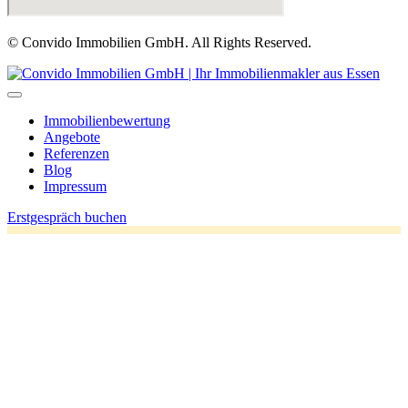
© Convido Immobilien GmbH. All Rights Reserved.
Immobilienbewertung
Angebote
Referenzen
Blog
Impressum
Erstgespräch buchen
This is a staging enviroment
Accessibility Toolbar
close
Toggle the visibility of the Accessibility Toolbar
keyboard
Keyboard Navigation
visibility_off
Disable Animations