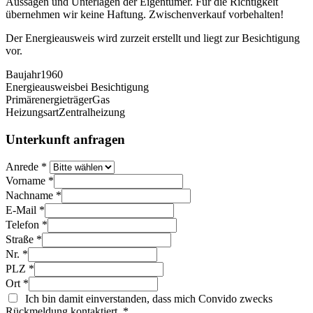
Aussagen und Unterlagen der Eigentümer. Für die Richtigkeit
übernehmen wir keine Haftung. Zwischenverkauf vorbehalten!
Der Energieausweis wird zurzeit erstellt und liegt zur Besichtigung
vor.
Baujahr
1960
Energieausweis
bei Besichtigung
Primärenergieträger
Gas
Heizungsart
Zentralheizung
Unterkunft anfragen
Anrede
*
Vorname
*
Nachname
*
E-Mail
*
Telefon
*
Straße
*
Nr.
*
PLZ
*
Ort
*
Ich bin damit einverstanden, dass mich Convido zwecks
Rückmeldung kontaktiert.
*