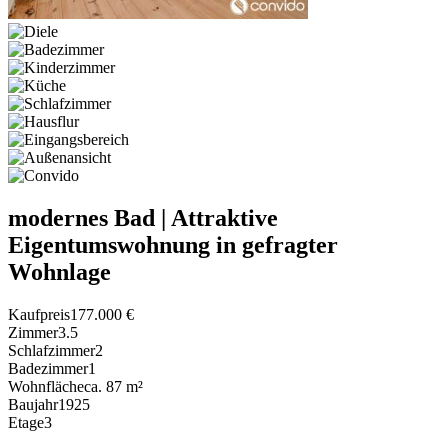
modernes Bad | Attraktive
Eigentumswohnung in gefragter
Wohnlage
Kaufpreis
177.000 €
Zimmer
3.5
Schlafzimmer
2
Badezimmer
1
Wohnfläche
ca. 87 m²
Baujahr
1925
Etage
3