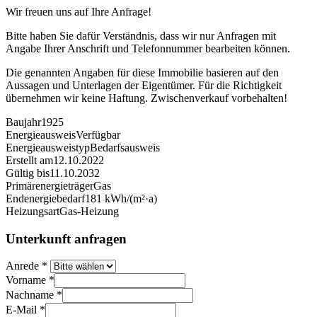
Wir freuen uns auf Ihre Anfrage!
Bitte haben Sie dafür Verständnis, dass wir nur Anfragen mit
Angabe Ihrer Anschrift und Telefonnummer bearbeiten können.
Die genannten Angaben für diese Immobilie basieren auf den
Aussagen und Unterlagen der Eigentümer. Für die Richtigkeit
übernehmen wir keine Haftung. Zwischenverkauf vorbehalten!
Baujahr
1925
Energieausweis
Verfügbar
Energie­ausweistyp
Bedarfsausweis
Erstellt am
12.10.2022
Gültig bis
11.10.2032
Primärenergieträger
Gas
Endenergiebedarf
181 kWh/(m²·a)
Heizungsart
Gas-Heizung
Unterkunft anfragen
Anrede
*
Vorname
*
Nachname
*
E-Mail
*