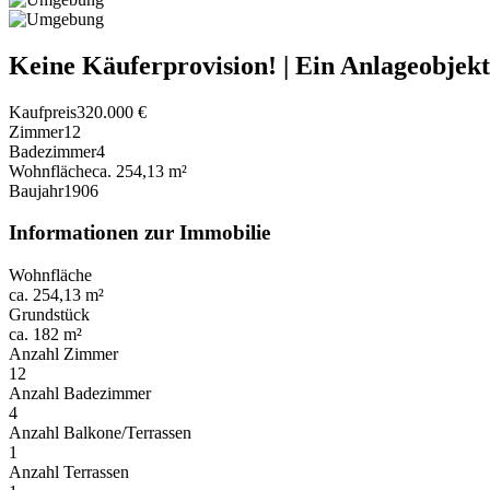
Keine Käuferprovision! | Ein Anlageobjekt
Kaufpreis
320.000 €
Zimmer
12
Badezimmer
4
Wohnfläche
ca. 254,13 m²
Baujahr
1906
Informationen zur Immobilie
Wohnfläche
ca. 254,13 m²
Grundstück
ca. 182 m²
Anzahl Zimmer
12
Anzahl Badezimmer
4
Anzahl Balkone/Terrassen
1
Anzahl Terrassen