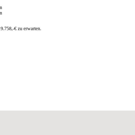
en
en
19.758,-€ zu erwarten.