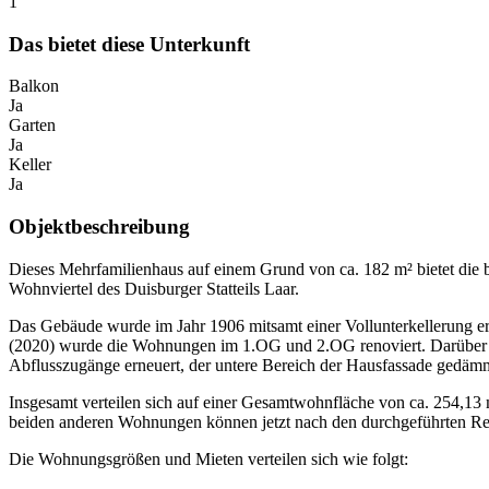
1
Das bietet diese Unterkunft
Balkon
Ja
Garten
Ja
Keller
Ja
Objektbeschreibung
Dieses Mehrfamilienhaus auf einem Grund von ca. 182 m² bietet die b
Wohnviertel des Duisburger Statteils Laar.
Das Gebäude wurde im Jahr 1906 mitsamt einer Vollunterkellerung er
(2020) wurde die Wohnungen im 1.OG und 2.OG renoviert. Darüber hi
Abflusszugänge erneuert, der untere Bereich der Hausfassade gedämmt
Insgesamt verteilen sich auf einer Gesamtwohnfläche von ca. 254,13
beiden anderen Wohnungen können jetzt nach den durchgeführten Reno
Die Wohnungsgrößen und Mieten verteilen sich wie folgt: