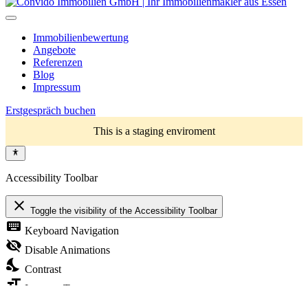
Immobilienbewertung
Angebote
Referenzen
Blog
Impressum
Erstgespräch buchen
This is a staging enviroment
Accessibility Toolbar
close
Toggle the visibility of the Accessibility Toolbar
keyboard
Keyboard Navigation
visibility_off
Disable Animations
nights_stay
Contrast
format_size
Increase Text
text_fields
Decrease Text