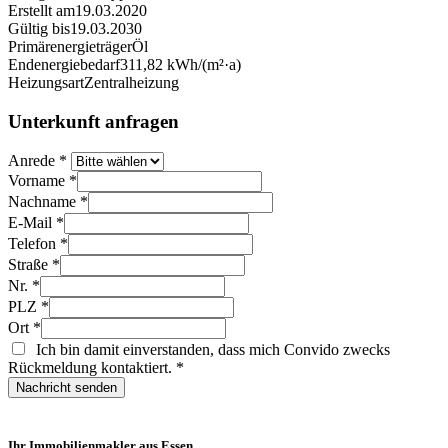
Erstellt am
19.03.2020
Gültig bis
19.03.2030
Primärenergieträger
Öl
Endenergiebedarf
311,82 kWh/(m²·a)
Heizungsart
Zentralheizung
Unterkunft anfragen
Anrede
*
Vorname
*
Nachname
*
E-Mail
*
Telefon
*
Straße
*
Nr.
*
PLZ
*
Ort
*
Ich bin damit einverstanden, dass mich Convido zwecks
Rückmeldung kontaktiert.
*
Nachricht senden
Ihr Immobilienmakler aus Essen