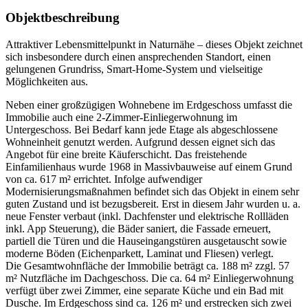
Objektbeschreibung
Attraktiver Lebensmittelpunkt in Naturnähe – dieses Objekt zeichnet
sich insbesondere durch einen ansprechenden Standort, einen
gelungenen Grundriss, Smart-Home-System und vielseitige
Möglichkeiten aus.
Neben einer großzügigen Wohnebene im Erdgeschoss umfasst die
Immobilie auch eine 2-Zimmer-Einliegerwohnung im
Untergeschoss. Bei Bedarf kann jede Etage als abgeschlossene
Wohneinheit genutzt werden. Aufgrund dessen eignet sich das
Angebot für eine breite Käuferschicht. Das freistehende
Einfamilienhaus wurde 1968 in Massivbauweise auf einem Grund
von ca. 617 m² errichtet. Infolge aufwendiger
Modernisierungsmaßnahmen befindet sich das Objekt in einem sehr
guten Zustand und ist bezugsbereit. Erst in diesem Jahr wurden u. a.
neue Fenster verbaut (inkl. Dachfenster und elektrische Rollläden
inkl. App Steuerung), die Bäder saniert, die Fassade erneuert,
partiell die Türen und die Hauseingangstüren ausgetauscht sowie
moderne Böden (Eichenparkett, Laminat und Fliesen) verlegt.
Die Gesamtwohnfläche der Immobilie beträgt ca. 188 m² zzgl. 57
m² Nutzfläche im Dachgeschoss. Die ca. 64 m² Einliegerwohnung
verfügt über zwei Zimmer, eine separate Küche und ein Bad mit
Dusche. Im Erdgeschoss sind ca. 126 m² und erstrecken sich zwei