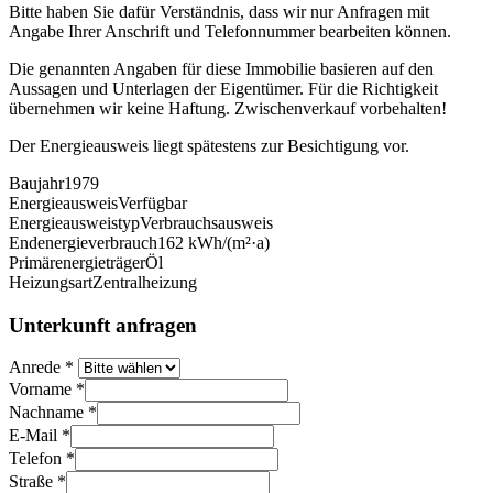
Bitte haben Sie dafür Verständnis, dass wir nur Anfragen mit
Angabe Ihrer Anschrift und Telefonnummer bearbeiten können.
Die genannten Angaben für diese Immobilie basieren auf den
Aussagen und Unterlagen der Eigentümer. Für die Richtigkeit
übernehmen wir keine Haftung. Zwischenverkauf vorbehalten!
Der Energieausweis liegt spätestens zur Besichtigung vor.
Baujahr
1979
Energieausweis
Verfügbar
Energie­ausweistyp
Verbrauchsausweis
Endenergieverbrauch
162 kWh/(m²·a)
Primärenergieträger
Öl
Heizungsart
Zentralheizung
Unterkunft anfragen
Anrede
*
Vorname
*
Nachname
*
E-Mail
*
Telefon
*
Straße
*