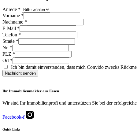
Anrede
*
Vorname
*
Nachname
*
E-Mail
*
Telefon
*
Straße
*
Nr.
*
PLZ
*
Ort
*
Ich bin damit einverstanden, dass mich Convido zwecks Rückmel
Nachricht senden
Ihr Immobilienmakler aus Essen
Wir sind Ihr Immobilienprofi und unterstützen Sie bei der erfolgreic
Facebook-f
Quick Links