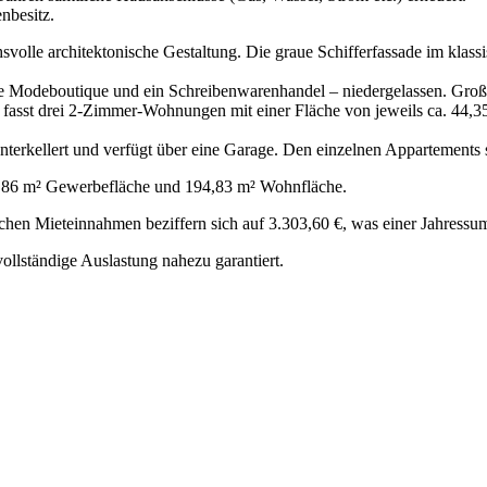
nbesitz.
svolle architektonische Gestaltung. Die graue Schifferfassade im klass
ne Modeboutique und ein Schreibenwarenhandel – niedergelassen. Gro
e fasst drei 2-Zimmer-Wohnungen mit einer Fläche von jeweils ca. 44,35
terkellert und verfügt über eine Garage. Den einzelnen Appartements 
217,86 m² Gewerbefläche und 194,83 m² Wohnfläche.
lichen Mieteinnahmen beziffern sich auf 3.303,60 €, was einer Jahressu
ollständige Auslastung nahezu garantiert.