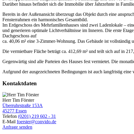
Darüber hinaus befindet sich die Immobilie über Jahrzehnte in Familie
Bereits in der Außenansicht überzeugt das Objekt durch eine anspruch
Fensterrahmen ein harmonisches Gesamtbild.
Im Erdgeschoss des Mehrfamilienhauses sind zwei Ladenlokale – ei
und generieren optimale Lichtverhältnisse im Inneren. Die erste Etag
Dachgeschoss auf
ca. 40,06 m² eine 3-Zimmer-Wohnung. Das Gebäude ist vollständig un
Die vermietbare Fläche beträgt ca. 412,69 m² und teilt sich auf in 
Gegenwärtig sind alle Parteien des Hauses fest vermietet. Die monat
Aufgrund der ausgezeichneten Bedingungen ist auch langfristig eine v
Kontaktdaten
Herr Tim Förster
Überruhrstraße 153A
45277 Essen
Telefon
(0201) 219 602 - 31
E-Mail
foerster@convido.de
Anfrage senden