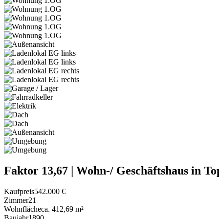
Faktor 13,67 | Wohn-/ Geschäftshaus in T
Kaufpreis
542.000 €
Zimmer
21
Wohnfläche
ca. 412,69 m²
Baujahr
1890