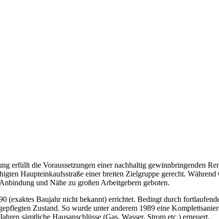
ung erfüllt die Voraussetzungen einer nachhaltig gewinnbringenden Re
higten Haupteinkaufsstraße einer breiten Zielgruppe gerecht. Währen
le Anbindung und Nähe zu großen Arbeitgebern geboten.
 (exaktes Baujahr nicht bekannt) errichtet. Bedingt durch fortlaufe
, gepflegten Zustand. So wurde unter anderem 1989 eine Komplettsani
 Jahren sämtliche Hausanschlüsse (Gas, Wasser, Strom etc.) erneuert.