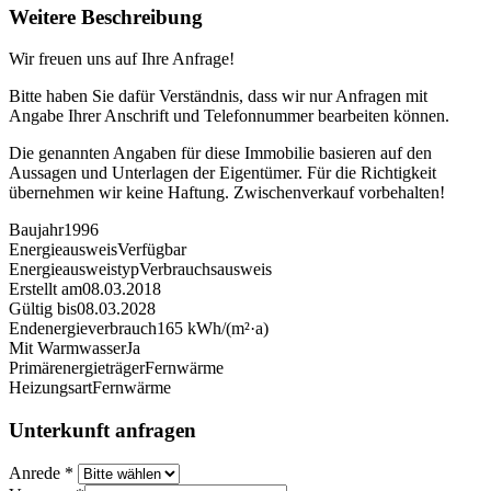
Weitere Beschreibung
Wir freuen uns auf Ihre Anfrage!
Bitte haben Sie dafür Verständnis, dass wir nur Anfragen mit
Angabe Ihrer Anschrift und Telefonnummer bearbeiten können.
Die genannten Angaben für diese Immobilie basieren auf den
Aussagen und Unterlagen der Eigentümer. Für die Richtigkeit
übernehmen wir keine Haftung. Zwischenverkauf vorbehalten!
Baujahr
1996
Energieausweis
Verfügbar
Energie­ausweistyp
Verbrauchsausweis
Erstellt am
08.03.2018
Gültig bis
08.03.2028
Endenergieverbrauch
165 kWh/(m²·a)
Mit Warmwasser
Ja
Primärenergieträger
Fernwärme
Heizungsart
Fernwärme
Unterkunft anfragen
Anrede
*