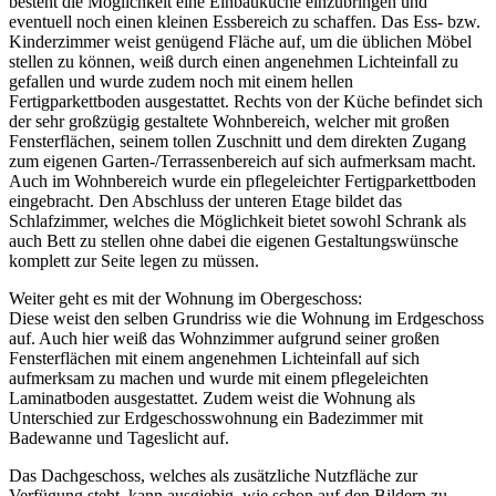
besteht die Möglichkeit eine Einbauküche einzubringen und
eventuell noch einen kleinen Essbereich zu schaffen. Das Ess- bzw.
Kinderzimmer weist genügend Fläche auf, um die üblichen Möbel
stellen zu können, weiß durch einen angenehmen Lichteinfall zu
gefallen und wurde zudem noch mit einem hellen
Fertigparkettboden ausgestattet. Rechts von der Küche befindet sich
der sehr großzügig gestaltete Wohnbereich, welcher mit großen
Fensterflächen, seinem tollen Zuschnitt und dem direkten Zugang
zum eigenen Garten-/Terrassenbereich auf sich aufmerksam macht.
Auch im Wohnbereich wurde ein pflegeleichter Fertigparkettboden
eingebracht. Den Abschluss der unteren Etage bildet das
Schlafzimmer, welches die Möglichkeit bietet sowohl Schrank als
auch Bett zu stellen ohne dabei die eigenen Gestaltungswünsche
komplett zur Seite legen zu müssen.
Weiter geht es mit der Wohnung im Obergeschoss:
Diese weist den selben Grundriss wie die Wohnung im Erdgeschoss
auf. Auch hier weiß das Wohnzimmer aufgrund seiner großen
Fensterflächen mit einem angenehmen Lichteinfall auf sich
aufmerksam zu machen und wurde mit einem pflegeleichten
Laminatboden ausgestattet. Zudem weist die Wohnung als
Unterschied zur Erdgeschosswohnung ein Badezimmer mit
Badewanne und Tageslicht auf.
Das Dachgeschoss, welches als zusätzliche Nutzfläche zur
Verfügung steht, kann ausgiebig, wie schon auf den Bildern zu