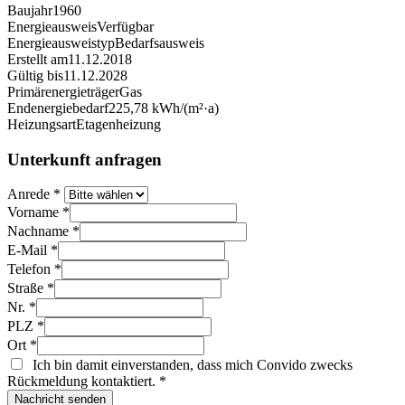
Baujahr
1960
Energieausweis
Verfügbar
Energie­ausweistyp
Bedarfsausweis
Erstellt am
11.12.2018
Gültig bis
11.12.2028
Primärenergieträger
Gas
Endenergiebedarf
225,78 kWh/(m²·a)
Heizungsart
Etagenheizung
Unterkunft anfragen
Anrede
*
Vorname
*
Nachname
*
E-Mail
*
Telefon
*
Straße
*
Nr.
*
PLZ
*
Ort
*
Ich bin damit einverstanden, dass mich Convido zwecks
Rückmeldung kontaktiert.
*
Nachricht senden