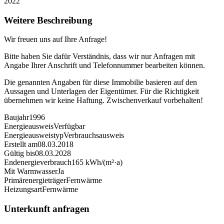
2022
Weitere Beschreibung
Wir freuen uns auf Ihre Anfrage!
Bitte haben Sie dafür Verständnis, dass wir nur Anfragen mit
Angabe Ihrer Anschrift und Telefonnummer bearbeiten können.
Die genannten Angaben für diese Immobilie basieren auf den
Aussagen und Unterlagen der Eigentümer. Für die Richtigkeit
übernehmen wir keine Haftung. Zwischenverkauf vorbehalten!
Baujahr
1996
Energieausweis
Verfügbar
Energie­ausweistyp
Verbrauchsausweis
Erstellt am
08.03.2018
Gültig bis
08.03.2028
Endenergieverbrauch
165 kWh/(m²·a)
Mit Warmwasser
Ja
Primärenergieträger
Fernwärme
Heizungsart
Fernwärme
Unterkunft anfragen